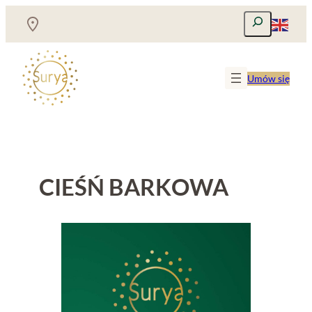
Przejdź
Szukaj
do
treści
Umów się
CIEŚŃ BARKOWA