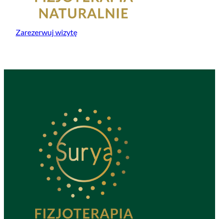
Zarezerwuj wizytę