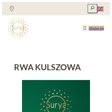
Przejdź
Szukaj
do
treści
Umów się
RWA KULSZOWA