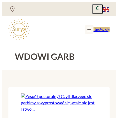
Przejdź
Szukaj
do
treści
Umów się
WDOWI GARB