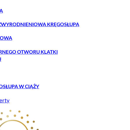
A
ZWYRODNIENIOWA KRĘGOSŁUPA
ZOWA
RNEGO OTWORU KLATKI
J
OSŁUPA W CIĄŻY
erty