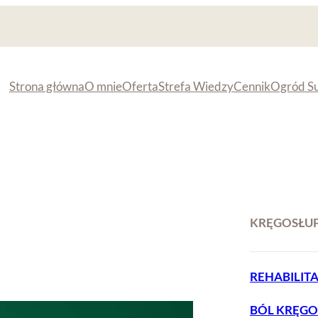
Strona główna
O mnie
Oferta
Strefa Wiedzy
Cennik
Ogród S
KRĘGOSŁU
REHABILIT
BÓL KRĘGO