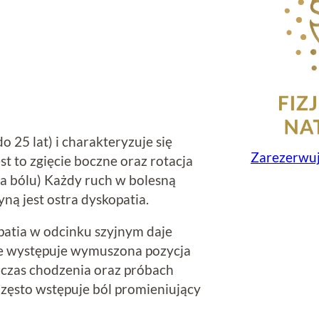
 25 lat) i charakteryzuje się
Zarezerwuj
t to zgięcie boczne oraz rotacja
 bólu) Każdy ruch w bolesną
yną jest ostra dyskopatia.
opatia w odcinku szyjnym daje
ie występuje wymuszona pozycja
dczas chodzenia oraz próbach
zęsto wstępuje ból promieniujący