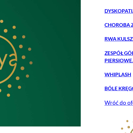
DYSKOPATI
CHOROBA 
RWA KULS
ZESPÓŁ GÓ
PIERSIOWE
WHIPLASH
BÓLE KRĘG
Wróć do of