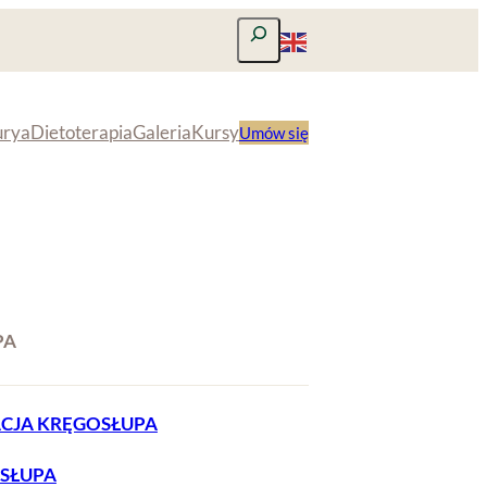
Szukaj
urya
Dietoterapia
Galeria
Kursy
Umów się
PA
ACJA KRĘGOSŁUPA
SŁUPA