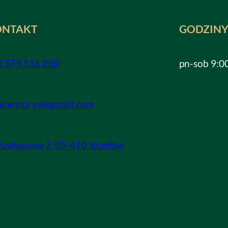
ONTAKT
GODZINY
8 579 516 250
pn-sob 9:0
binetsurya@gmail.com
 Szałasowa 2, 05-410 Józefów