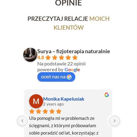
OPINIE
PRZECZYTAJ RELACJE
MOICH
KLIENTÓW
Surya – fizjoterapia naturalnie
4.8
Na podstawie 22 opinii
powered by
G
o
o
g
l
e
oceń nas na
Julia Sobecka
2 years ago
e 
Chodzę do Uli na zabiegi już drugi rok. 
Od pona
m 
Pomogła mi rozluźnić mięśnie dna 
kontuzją
c z 
miednicy oraz obecnie intensywnie 
żaden z