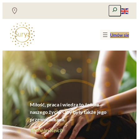
Przejdź
Szukaj
do
treści
Umów się
Miłość, praca i wiedza to źródła
naszego życia. Oby były także jego
przewodnikami.
Wilhelm Reich