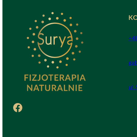
K
+4
ga
ul.
Facebook