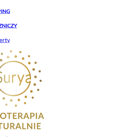
PING
ZNICZY
erty