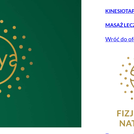
KINESIOTA
MASAŻ LEC
Wróć do of