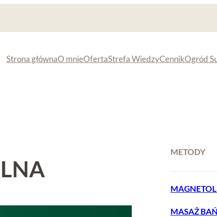
Strona główna
O mnie
Oferta
Strefa Wiedzy
Cennik
Ogród S
METODY
ALNA
MAGNETOL
MASAŻ BAŃ