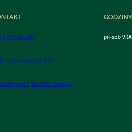
ONTAKT
GODZINY
8 579 516 250
pn-sob 9:0
binetsurya@gmail.com
 Szałasowa 2, 05-410 Józefów