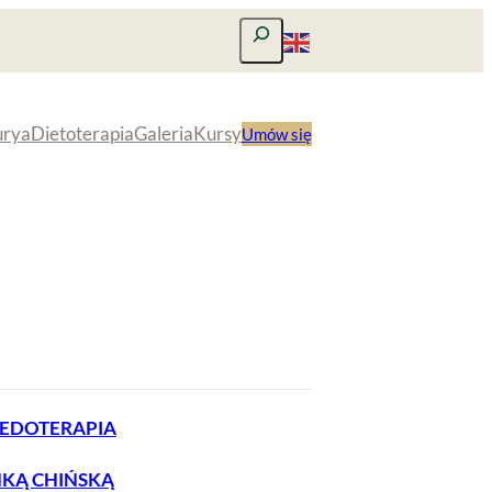
Szukaj
urya
Dietoterapia
Galeria
Kursy
Umów się
EDOTERAPIA
KĄ CHIŃSKĄ