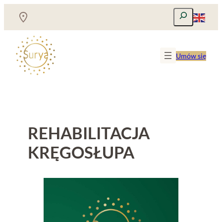
Przejdź
Szukaj
do
treści
Umów się
REHABILITACJA
KRĘGOSŁUPA