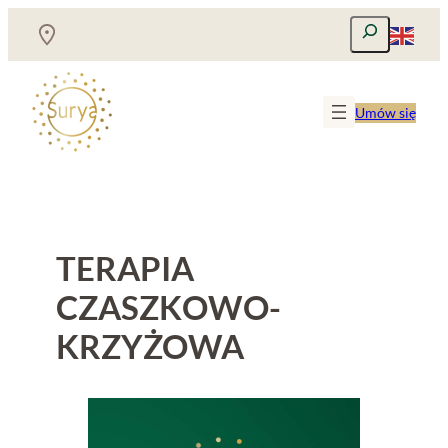
Przejdź
Szukaj
do
treści
Umów się
TERAPIA
CZASZKOWO-
KRZYŻOWA