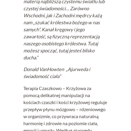
materią najbliższą czystemu światłu lub
czystej świadomości… Zarówno
Wschodni, jak i Zachodni mędrcy każą
nam „szukać królestwa bożego w nas
samych”. Kanał kręgowy i jego
zawartość, są fizyczną reprezentacją
naszego osobistego królestwa. Tutaj
możesz spocząć, tutaj jesteś blisko
ducha.”
Donald VanHowten „Ajurweda i
świadomość ciała”
Terapia Czaszkowo – Krzyżowa za
pomocą delikatnej manipulacji na
kościach czaszki i kości krzyżowej reguluje
przepływ płynu mózgowo – rdzeniowego
w organizmie, co przywraca naturalną
harmonię i zdrowie na poziomie ciała,
emocji i umysłu. Według ajurwedy