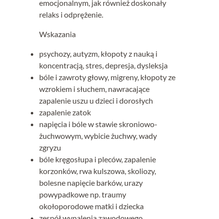
emocjonalnym, jak również doskonały
relaks i odprężenie.
Wskazania
psychozy, autyzm, kłopoty z nauką i
koncentracją, stres, depresja, dysleksja
bóle i zawroty głowy, migreny, kłopoty ze
wzrokiem i słuchem, nawracające
zapalenie uszu u dzieci i dorosłych
zapalenie zatok
napięcia i bóle w stawie skroniowo-
żuchwowym, wybicie żuchwy, wady
zgryzu
bóle kręgosłupa i pleców, zapalenie
korzonków, rwa kulszowa, skoliozy,
bolesne napięcie barków, urazy
powypadkowe np. traumy
okołoporodowe matki i dziecka
zespół wypalenia zawodowego