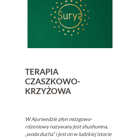
TERAPIA
CZASZKOWO-
KRZYŻOWA
W Ajurwedzie płyn mózgowo-
rdzeniowy nazywany jest shushumna,
„woda ducha” i jest on w ludzkiej istocie