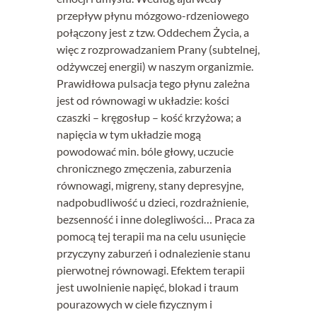
przepływ płynu mózgowo-rdzeniowego
połączony jest z tzw. Oddechem Życia, a
więc z rozprowadzaniem Prany (subtelnej,
odżywczej energii) w naszym organizmie.
Prawidłowa pulsacja tego płynu zależna
jest od równowagi w układzie: kości
czaszki – kręgosłup – kość krzyżowa; a
napięcia w tym układzie mogą
powodować min. bóle głowy, uczucie
chronicznego zmęczenia, zaburzenia
równowagi, migreny, stany depresyjne,
nadpobudliwość u dzieci, rozdrażnienie,
bezsenność i inne dolegliwości… Praca za
pomocą tej terapii ma na celu usunięcie
przyczyny zaburzeń i odnalezienie stanu
pierwotnej równowagi. Efektem terapii
jest uwolnienie napięć, blokad i traum
pourazowych w ciele fizycznym i