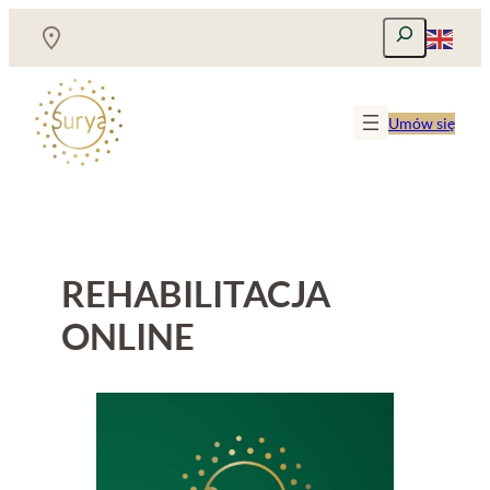
Przejdź
Szukaj
do
treści
Umów się
REHABILITACJA
ONLINE