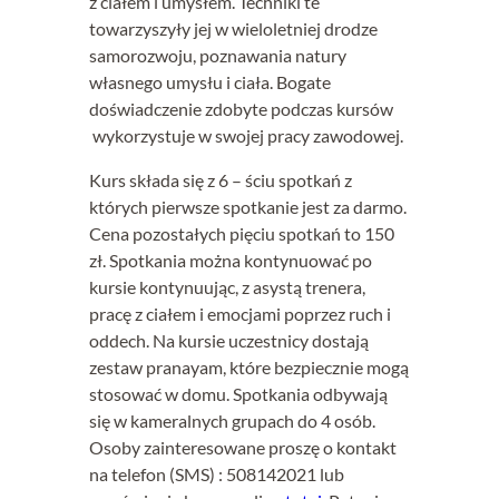
z ciałem i umysłem. Techniki te
towarzyszyły jej w wieloletniej drodze
samorozwoju, poznawania natury
własnego umysłu i ciała. Bogate
doświadczenie zdobyte podczas kursów
wykorzystuje w swojej pracy zawodowej.
Kurs składa się z 6 – ściu spotkań z
których pierwsze spotkanie jest za darmo.
Cena pozostałych pięciu spotkań to 150
zł. Spotkania można kontynuować po
kursie kontynuując, z asystą trenera,
pracę z ciałem i emocjami poprzez ruch i
oddech. Na kursie uczestnicy dostają
zestaw pranayam, które bezpiecznie mogą
stosować w domu. Spotkania odbywają
się w kameralnych grupach do 4 osób.
Osoby zainteresowane proszę o kontakt
na telefon (SMS) : 508142021 lub