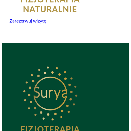
Zarezerwuj wizytę