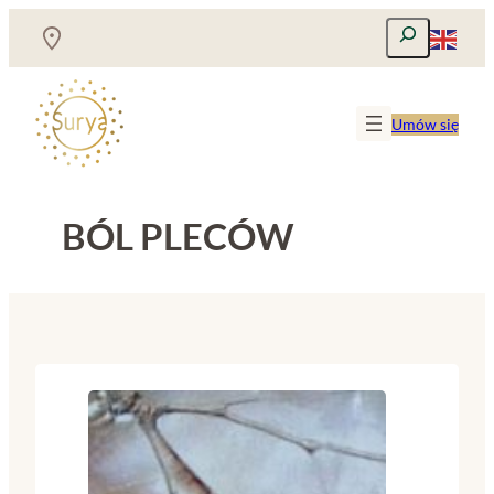
Przejdź
Szukaj
do
treści
Umów się
BÓL PLECÓW