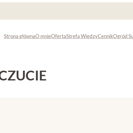
Strona główna
O mnie
Oferta
Strefa Wiedzy
Cennik
Ogród S
CZUCIE