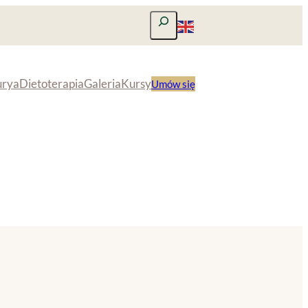
Szukaj
urya
Dietoterapia
Galeria
Kursy
Umów się