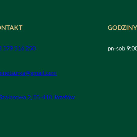
ONTAKT
GODZINY
8 579 516 250
pn-sob 9:0
binetsurya@gmail.com
 Szałasowa 2, 05-410 Józefów