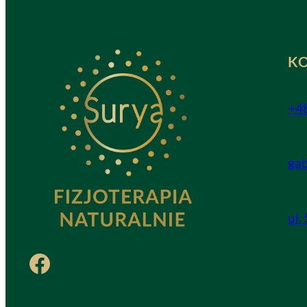
K
+4
ga
ul.
Facebook