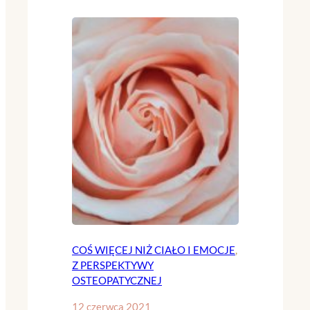
COŚ WIĘCEJ NIŻ CIAŁO I EMOCJE
, 
Z PERSPEKTYWY
OSTEOPATYCZNEJ
12 czerwca 2021