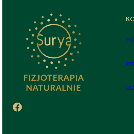
K
+4
ga
ul.
Facebook