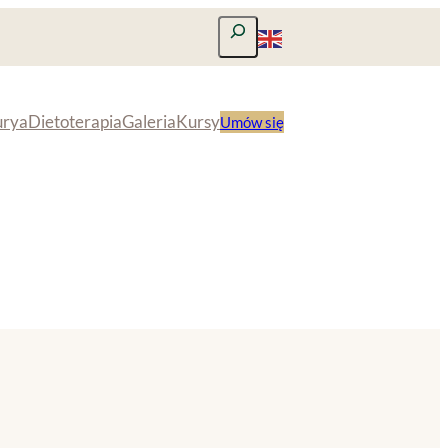
Szukaj
urya
Dietoterapia
Galeria
Kursy
Umów się