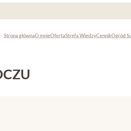
Strona główna
O mnie
Oferta
Strefa Wiedzy
Cennik
Ogród S
OCZU