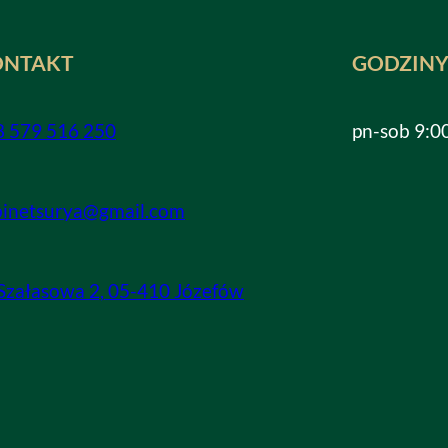
ONTAKT
GODZINY
8 579 516 250
pn-sob 9:0
binetsurya@gmail.com
 Szałasowa 2, 05-410 Józefów