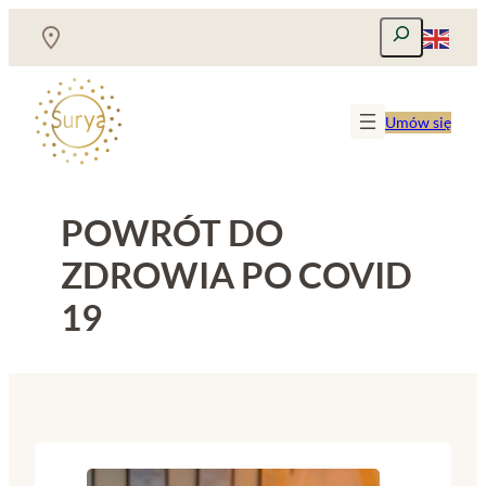
Przejdź
Szukaj
do
treści
Umów się
POWRÓT DO
ZDROWIA PO COVID
19