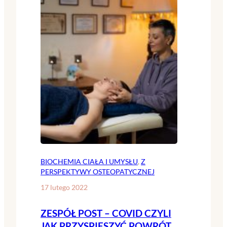
BIOCHEMIA CIAŁA I UMYSŁU
, 
Z
PERSPEKTYWY OSTEOPATYCZNEJ
17 lutego 2022
ZESPÓŁ POST – COVID CZYLI
JAK PRZYSPIESZYĆ POWRÓT