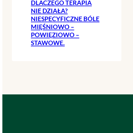
DLACZEGO TERAPIA
NIE DZIAŁA?
NIESPECYFICZNE BÓLE
MIĘŚNIOWO –
POWIĘZIOWO –
STAWOWE.