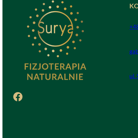
K
+4
ga
ul.
Facebook