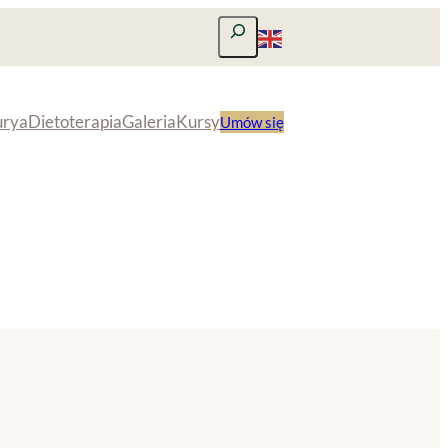
Szukaj
urya
Dietoterapia
Galeria
Kursy
Umów się