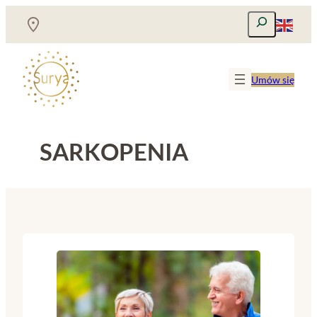
Przejdź
Szukaj
do
treści
Umów się
SARKOPENIA