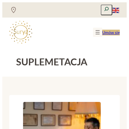
Przejdź
Szukaj
do
treści
Umów się
SUPLEMETACJA