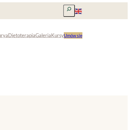
Szukaj
urya
Dietoterapia
Galeria
Kursy
Umów się