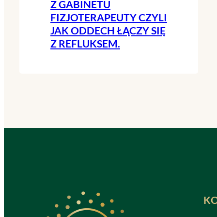
Z GABINETU
FIZJOTERAPEUTY CZYLI
JAK ODDECH ŁĄCZY SIĘ
Z REFLUKSEM.
K