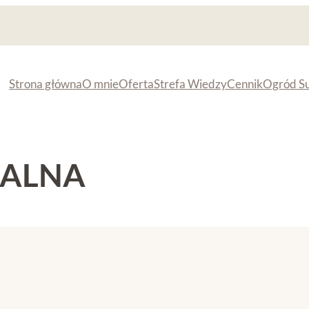
Strona główna
O mnie
Oferta
Strefa Wiedzy
Cennik
Ogród S
RALNA