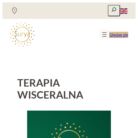
Przejdź
Szukaj
do
treści
Umów się
TERAPIA
WISCERALNA