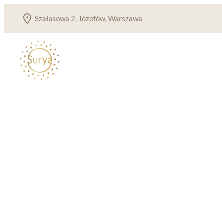
Przejdź
Szałasowa 2, Józefów, Warszawa
do
treści