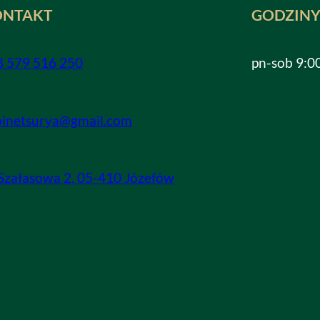
ONTAKT
GODZINY
8 579 516 250
pn-sob 9:0
binetsurya@gmail.com
 Szałasowa 2, 05-410 Józefów