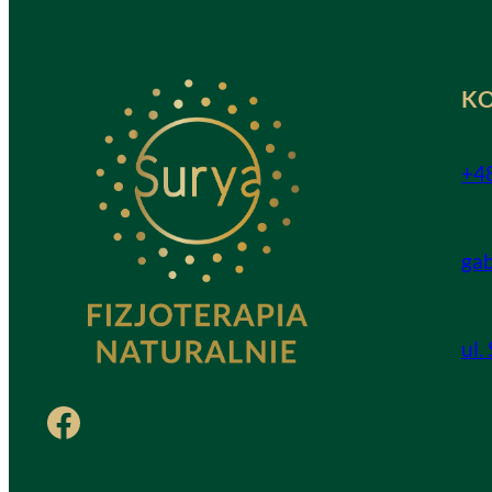
K
+4
ga
ul.
Facebook