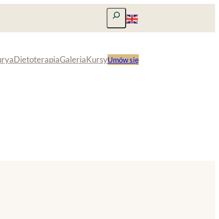
Szukaj
urya
Dietoterapia
Galeria
Kursy
Umów się