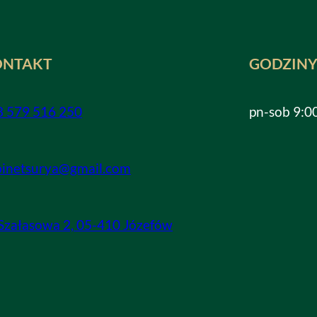
ONTAKT
GODZINY
8 579 516 250
pn-sob 9:0
binetsurya@gmail.com
 Szałasowa 2, 05-410 Józefów