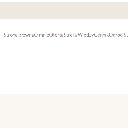
Strona główna
O mnie
Oferta
Strefa Wiedzy
Cennik
Ogród S