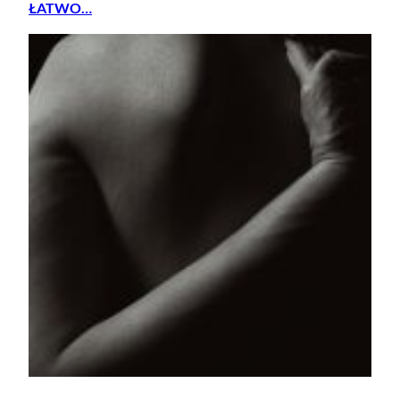
ŁATWO…