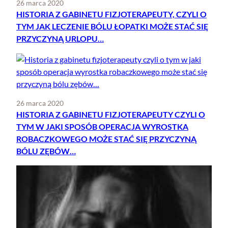
26 marca 2020
HISTORIA Z GABINETU FIZJOTERAPEUTY, CZYLI O
TYM JAK LECZENIE BÓLU ŁOPATKI MOŻE STAĆ SIĘ
PRZYCZYNĄ URLOPU…
26 marca 2020
HISTORIA Z GABINETU FIZJOTERAPEUTY CZYLI O
TYM W JAKI SPOSÓB OPERACJA WYROSTKA
ROBACZKOWEGO MOŻE STAĆ SIĘ PRZYCZYNĄ
BÓLU ZĘBÓW…