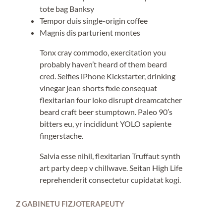
tote bag Banksy
Tempor duis single-origin coffee
Magnis dis parturient montes
Tonx cray commodo, exercitation you
probably haven’t heard of them beard
cred. Selfies iPhone Kickstarter, drinking
vinegar jean shorts fixie consequat
flexitarian four loko disrupt dreamcatcher
beard craft beer stumptown. Paleo 90′s
bitters eu, yr incididunt YOLO sapiente
fingerstache.
Salvia esse nihil, flexitarian Truffaut synth
art party deep v chillwave. Seitan High Life
reprehenderit consectetur cupidatat kogi.
Z GABINETU FIZJOTERAPEUTY