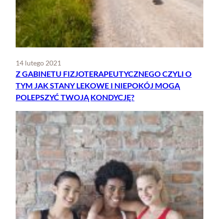
14 lutego 2021
Z GABINETU FIZJOTERAPEUTYCZNEGO CZYLI O
TYM JAK STANY LEKOWE I NIEPOKÓJ MOGĄ
POLEPSZYĆ TWOJĄ KONDYCJĘ?