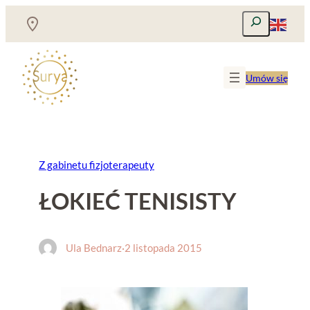
Przejdź
Szukaj
do
treści
Umów się
Z gabinetu fizjoterapeuty
ŁOKIEĆ TENISISTY
Ula Bednarz
·
2 listopada 2015