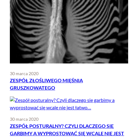
30 marca 2020
ZESPÓŁ ZŁOŚLIWEGO MIĘŚNIA
GRUSZKOWATEGO
30 marca 2020
ZESPÓŁ POSTURALNY? CZYLI DLACZEGO SIĘ
GARBIMY A WYPROSTOWAĆ SIĘ WCALE NIE JEST