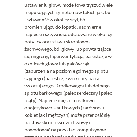
ustawieniu głowy może towarzyszyć wiele
niepokojących symptomów takich jak: ból
i sztywność w okolicy szyi, ból
promieniujący do łopatki, nadmierne
napięcie i sztywność odczuwane w okolicy
potylicy oraz stawu skroniowo-
żuchwowego, ból głowy lub powtarzające
się migreny, hiperwentylacja, parestezje w
okolicach głowy lub palców rąk
(zaburzenia na poziomie górnego splotu
szyjnego (parestezje w okolicy palca
wskazującego i środkowego) lub dolnego
splotu barkowego (palec serdeczny i palec
piąty). Napięcie mięśni mostkowo-
obojczykowo – sutkowych (zarówno u
kobiet jak i mężczyzn) może przenosić się
na staw skroniowo-żuchwowy i
powodować na przykład kompulsywne
zgrzytanie zębami (bruksizm) podczas snu