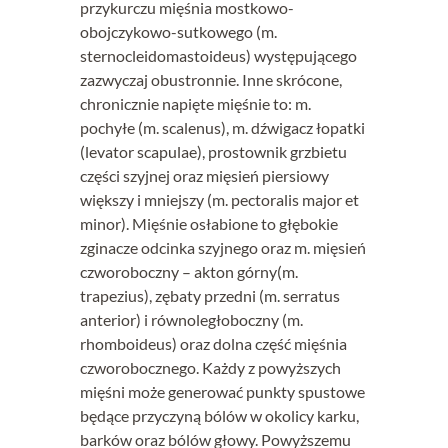
przykurczu mięśnia mostkowo-
obojczykowo-sutkowego (m.
sternocleidomastoideus) występującego
zazwyczaj obustronnie. Inne skrócone,
chronicznie napięte mięśnie to: m.
pochyłe (m. scalenus), m. dźwigacz łopatki
(levator scapulae), prostownik grzbietu
części szyjnej oraz mięsień piersiowy
większy i mniejszy (m. pectoralis major et
minor). Mięśnie osłabione to głębokie
zginacze odcinka szyjnego oraz m. mięsień
czworoboczny – akton górny(m.
trapezius), zębaty przedni (m. serratus
anterior) i równoległoboczny (m.
rhomboideus) oraz dolna część mięśnia
czworobocznego. Każdy z powyższych
mięśni może generować punkty spustowe
będące przyczyną bólów w okolicy karku,
barków oraz bólów głowy. Powyższemu