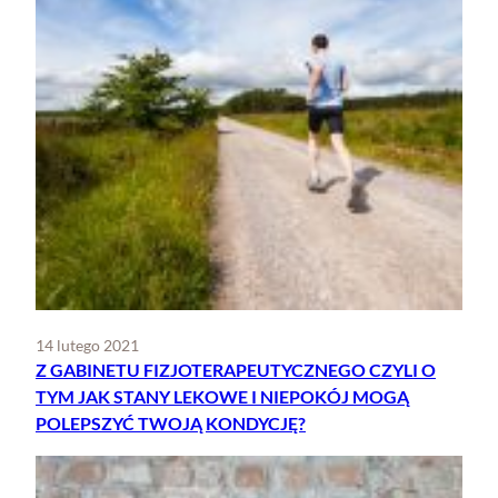
14 lutego 2021
Z GABINETU FIZJOTERAPEUTYCZNEGO CZYLI O
TYM JAK STANY LEKOWE I NIEPOKÓJ MOGĄ
POLEPSZYĆ TWOJĄ KONDYCJĘ?