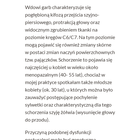
Wdowi garb charakteryzuje się
pogłębioną kifozą przejścia szyjno-
piersiowego, protrakcją głowy oraz
widocznym zgrubieniem tkanki na
poziomie kręgów C6/C7. Na tym poziomie
mogą pojawić się również zmiany skórne
w postaci zmian naczyń powierzchownych
tzw. pajączków. Schorzenie to pojawia się
najczęściej u kobiet w wieku około
menopazalnym (40- 55 lat), chociaż w
mojej praktyce spotkałam także młodsze
kobiety (ok. 30 lat), u których można było
zauważyć postępujące pochylenie
sylwetki oraz charakterystyczną dla tego
schorzenia szyję żółwia (wysunięcie głowy
do przodu).
Przyczyną podobnej dysfunkcji
posturalnej może być genetyczna