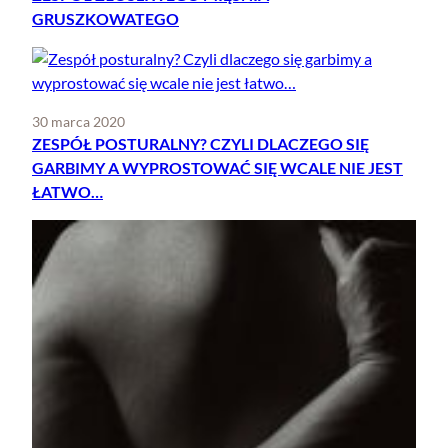
GRUSZKOWATEGO
30 marca 2020
ZESPÓŁ POSTURALNY? CZYLI DLACZEGO SIĘ
GARBIMY A WYPROSTOWAĆ SIĘ WCALE NIE JEST
ŁATWO…