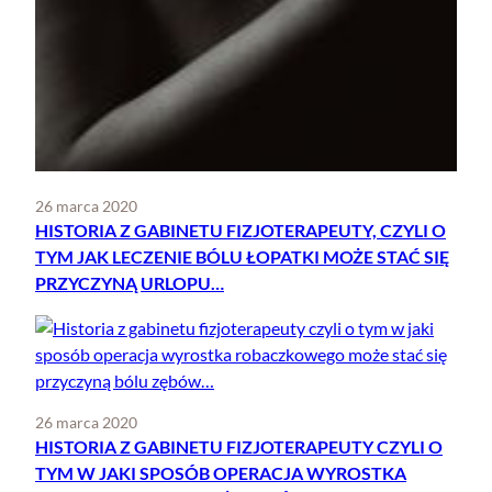
26 marca 2020
HISTORIA Z GABINETU FIZJOTERAPEUTY, CZYLI O
TYM JAK LECZENIE BÓLU ŁOPATKI MOŻE STAĆ SIĘ
PRZYCZYNĄ URLOPU…
26 marca 2020
HISTORIA Z GABINETU FIZJOTERAPEUTY CZYLI O
TYM W JAKI SPOSÓB OPERACJA WYROSTKA