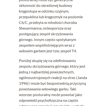
skłonność do określonej budowy
kręgosłupa w odcinku szyjnym,
przepuklina lub kręgozmyk na poziomie
C6/C, przebyta w młodości choroba
Sheuermanna, osteoporoza oraz
postępujący zespół skrzyżowania
górnego. Innym często spotykanym
zespołem współistniejącym wraz z
wdowim garbem jest tzw. zespół T4.
Poniżej skupię się na zdefiniowaniu
zespołu skrzyżowania górnego, który jest
jedną z najbardziej powszechnych,
ogólnoustrojowych reakcji na stres (Janda
1996) i może być bezpośrednią przyczyną
powstawania wdowiego garbu. Taki
wzorzec posturalny może powstać jako
odpowiedź psychofizyczna na często
odczuwane emocje (uczucie lęku, wstydu,