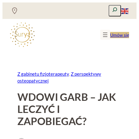
Przejdź
Szukaj
do
treści
Umów się
Z gabinetu fizjoterapeuty
, 
Z perspektywy
osteopatycznej
WDOWI GARB – JAK
LECZYĆ I
ZAPOBIEGAĆ?