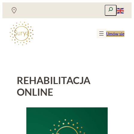
Przejdź
Szukaj
do
treści
Umów się
REHABILITACJA
ONLINE