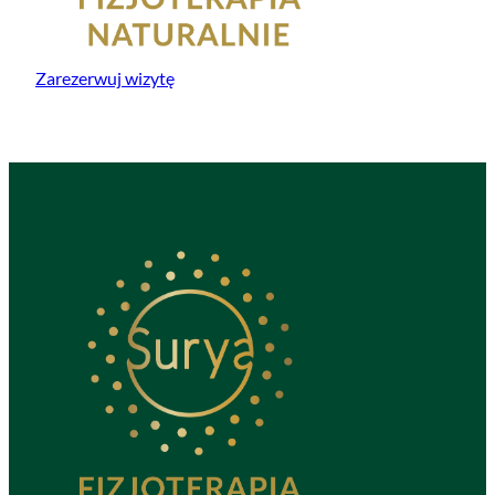
Zarezerwuj wizytę