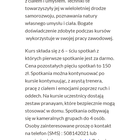
z ciałem i umysłem. Techniki te
towarzyszyły jej w wieloletniej drodze
samorozwoju, poznawania natury
własnego umysłu i ciała. Bogate
doświadczenie zdobyte podczas kursów
wykorzystuje w swojej pracy zawodowej.
Kurs składa się z 6 – ściu spotkań z
których pierwsze spotkanie jest za darmo.
Cena pozostałych pięciu spotkań to 150
zł. Spotkania można kontynuować po
kursie kontynuując, z asystą trenera,
pracę z ciałem i emocjami poprzez ruch i
oddech. Na kursie uczestnicy dostają
zestaw pranayam, które bezpiecznie mogą
stosować w domu. Spotkania odbywają
się w kameralnych grupach do 4 osób.
Osoby zainteresowane proszę o kontakt
na telefon (SMS) : 508142021 lub