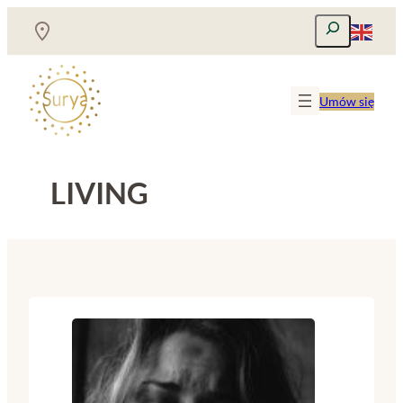
Przejdź
Szukaj
do
treści
Umów się
LIVING