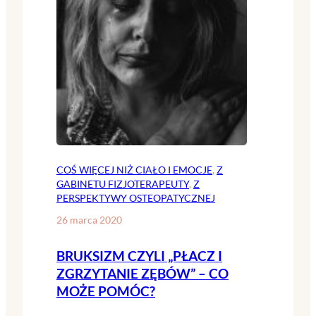
COŚ WIĘCEJ NIŻ CIAŁO I EMOCJE
, 
Z
GABINETU FIZJOTERAPEUTY
, 
Z
PERSPEKTYWY OSTEOPATYCZNEJ
26 marca 2020
BRUKSIZM CZYLI „PŁACZ I
ZGRZYTANIE ZĘBÓW” – CO
MOŻE POMÓC?