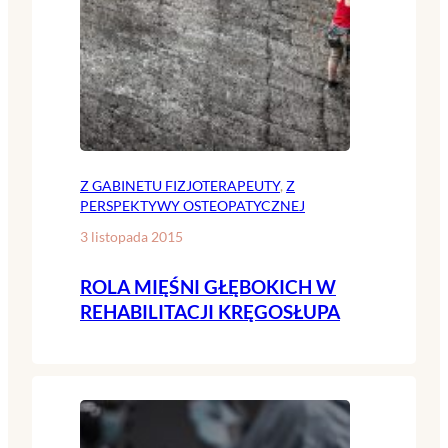
Z GABINETU FIZJOTERAPEUTY
, 
Z
PERSPEKTYWY OSTEOPATYCZNEJ
3 listopada 2015
ROLA MIĘŚNI GŁĘBOKICH W
REHABILITACJI KRĘGOSŁUPA