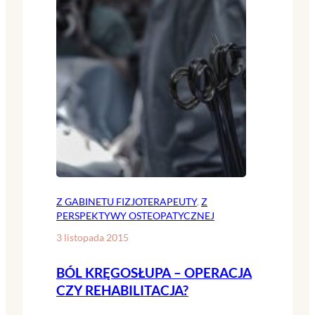
Z GABINETU FIZJOTERAPEUTY
, 
Z
PERSPEKTYWY OSTEOPATYCZNEJ
3 listopada 2015
BÓL KRĘGOSŁUPA – OPERACJA
CZY REHABILITACJA?