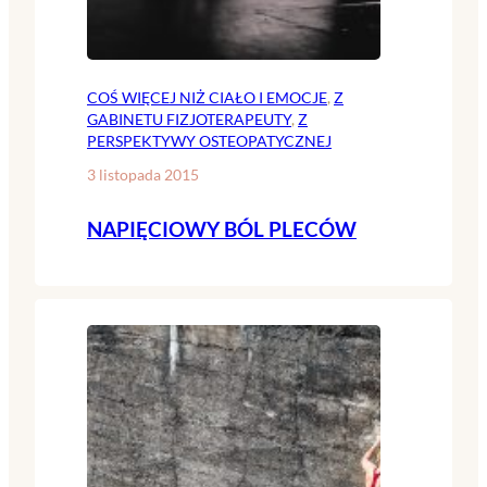
COŚ WIĘCEJ NIŻ CIAŁO I EMOCJE
, 
Z
GABINETU FIZJOTERAPEUTY
, 
Z
PERSPEKTYWY OSTEOPATYCZNEJ
3 listopada 2015
NAPIĘCIOWY BÓL PLECÓW